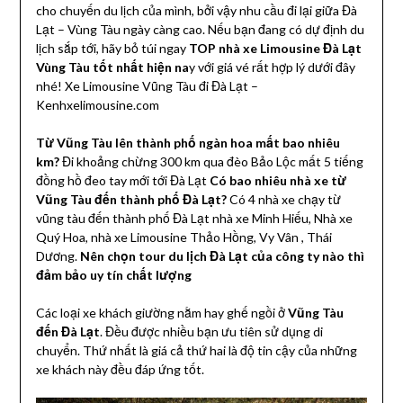
cho chuyến du lịch của mình, bởi vậy nhu cầu đi lại giữa Đà
Lạt – Vùng Tàu ngày càng cao. Nếu bạn đang có dự định du
lịch sắp tới, hãy bỏ túi ngay
TOP nhà xe Limousine Đà Lạt
Vùng Tàu tốt nhất hiện na
y với giá vé rất hợp lý dưới đây
nhé! Xe Limousine Vũng Tàu đi Đà Lạt –
Kenhxelimousine.com
Từ Vũng Tàu lên thành phố ngàn hoa mất bao nhiêu
km?
Đi khoảng chừng 300 km qua đèo Bảo Lộc mất 5 tiếng
đồng hồ đeo tay mới tới Đà Lạt
Có bao nhiêu nhà xe từ
Vũng Tàu đến thành phố Đà Lạt?
Có 4 nhà xe chạy từ
vũng tàu đến thành phố Đà Lạt nhà xe Minh Hiếu, Nhà xe
Quý Hoa, nhà xe Limousine Thảo Hồng, Vy Vân , Thái
Dương.
Nên chọn tour du lịch Đà Lạt của công ty nào thì
đảm bảo uy tín chất lượng
Các loại xe khách giường nằm hay ghế ngồi ở
Vũng Tàu
đến Đà Lạt
. Đều được nhiều bạn ưu tiên sử dụng di
chuyển. Thứ nhất là giá cả thứ hai là độ tin cậy của những
xe khách này đều đáp ứng tốt.