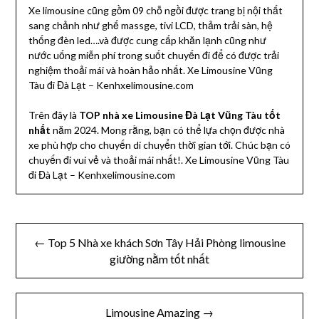
Xe limousine cũng gồm 09 chỗ ngồi được trang bị nội thất
sang chảnh như ghế massge, tivi LCD, thảm trải sàn, hệ
thống đèn led….và được cung cấp khăn lạnh cũng như
nước uống miễn phí trong suốt chuyến đi để có được trải
nghiệm thoải mái và hoàn hảo nhất. Xe Limousine Vũng
Tàu đi Đà Lạt – Kenhxelimousine.com
Trên đây là
TOP nhà xe Limousine Đà Lạt Vũng Tàu tốt
nhất
năm 2024. Mong rằng, bạn có thể lựa chọn được nhà
xe phù hợp cho chuyến di chuyển thời gian tới. Chúc bạn có
chuyến đi vui vẻ và thoải mái nhất!. Xe Limousine Vũng Tàu
đi Đà Lạt – Kenhxelimousine.com
Điều
← Top 5 Nhà xe khách Sơn Tây Hải Phòng limousine
hướng
giường nằm tốt nhất
bài
viết
Limousine Amazing →