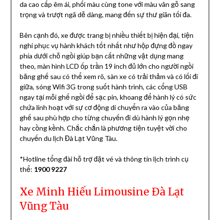
da cao cấp êm ái, phối màu cùng tone với màu vân gỗ sang
trọng và trượt ngã dễ dàng, mang đến sự thư giãn tối đa.
Bên cạnh đó, xe được trang bị nhiều thiết bị hiện đại, tiện
nghi phục vụ hành khách tốt nhất như hộp đựng đồ ngay
phía dưới chỗ ngồi giúp bạn cất những vật dụng mang
theo, màn hình LCD ốp trần 19 inch đủ lớn cho người ngồi
băng ghế sau có thể xem rõ, sàn xe có trải thảm và có lối đi
giữa, sóng Wifi 3G trong suốt hành trình, các cổng USB
ngay tại mỗi ghế ngồi để sạc pin, khoang để hành lý có sức
chứa linh hoạt với sự cơ động di chuyển ra vào của băng
ghế sau phù hợp cho từng chuyến đi dù hành lý gọn nhẹ
hay cồng kềnh. Chắc chắn là phương tiện tuyệt vời cho
chuyến du lịch Đà Lạt Vũng Tàu.
*Hotline tổng đài hỗ trợ đặt vé và thông tin lịch trình cụ
thể:
1900 9227
Xe Minh Hiếu Limousine Đà Lạt
Vũng Tàu