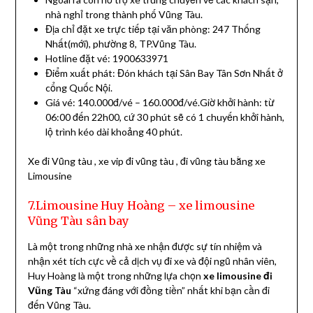
nhà nghỉ trong thành phố Vũng Tàu.
Địa chỉ đặt xe trực tiếp tại văn phòng: 247 Thống
Nhất(mới), phường 8, TP.Vũng Tàu.
Hotline đặt vé: 1900633971
Điểm xuất phát: Đón khách tại Sân Bay Tân Sơn Nhất ở
cổng Quốc Nội.
Giá vé: 140.000đ/vé – 160.000đ/vé.Giờ khởi hành: từ
06:00 đến 22h00, cứ 30 phút sẽ có 1 chuyến khởi hành,
lộ trình kéo dài khoảng 40 phút.
Xe đi Vũng tàu , xe vip đi vũng tàu , đi vũng tàu bằng xe
Limousine
7.Limousine Huy Hoàng – xe limousine
Vũng Tàu sân bay
Là một trong những nhà xe nhận được sự tín nhiệm và
nhận xét tích cực về cả dịch vụ đi xe và đội ngũ nhân viên,
Huy Hoàng là một trong những lựa chọn
xe limousine đi
Vũng Tàu
“xứng đáng với đồng tiền” nhất khi bạn cần đi
đến Vũng Tàu.