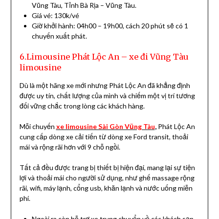
Vũng Tàu, Tỉnh Bà Rịa – Vũng Tàu.
Giá vé: 130k/vé
Giờ khởi hành: 04h00 – 19h00, cách 20 phút sẽ có 1
chuyến xuất phát.
6.Limousine Phát Lộc An – xe đi Vũng Tàu
limousine
Dù là một hãng xe mới nhưng Phát Lộc An đã khẳng định
được uy tín, chất lượng của mình và chiếm một vị trí tương
đối vững chắc trong lòng các khách hàng.
Mỗi chuyến
xe limousine Sài Gòn Vũng Tàu
,
Phát Lộc An
cung cấp dòng xe cải tiến từ dòng xe Ford transit, thoải
mái và rộng rãi hơn với 9 chỗ ngồi.
Tất cả đều được trang bị thiết bị hiện đại, mang lại sự tiện
lợi và thoải mái cho người sử dụng, như ghế massage rộng
rãi, wifi, máy lạnh, cổng usb, khăn lạnh và nước uống miễn
phí.
Ngoài ra còn hỗ trợ xe trung chuyển về các khách sạn,