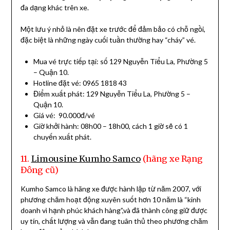
đa dạng khác trên xe.
Một lưu ý nhỏ là nên đặt xe trước để đảm bảo có chỗ ngồi,
đặc biệt là những ngày cuối tuần thường hay “cháy” vé.
Mua vé trực tiếp tại: số 129 Nguyễn Tiểu La, Phường 5
– Quận 10.
Hotline đặt vé: 0965 1818 43
Điểm xuất phát: 129 Nguyễn Tiểu La, Phường 5 –
Quận 10.
Giá vé: 90.000đ/vé
Giờ khởi hành: 08h00 – 18h00, cách 1 giờ sẽ có 1
chuyến xuất phát.
11.
Limousine Kumho Samco
(hãng xe Rạng
Đông cũ)
Kumho Samco là hãng xe được hành lập từ năm 2007, với
phương chăm hoạt động xuyên suốt hơn 10 năm là “kinh
doanh vì hạnh phúc khách hàng”,và đã thành công giữ được
uy tín, chất lượng và vẫn đang tuân thủ theo phương chăm