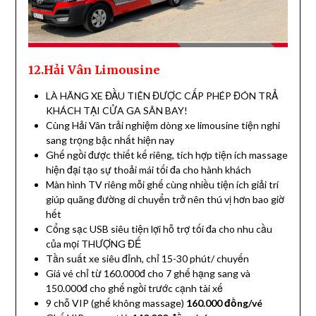
12.Hải Vân Limousine
LÀ HÃNG XE ĐẦU TIÊN ĐƯỢC CẤP PHÉP ĐÓN TRẢ
KHÁCH TẠI CỬA GA SÂN BAY!
Cùng Hải Vân trải nghiệm dòng xe limousine tiện nghi
sang trọng bậc nhất hiện nay
Ghế ngồi được thiết kế riêng, tích hợp tiện ích massage
hiện đại tạo sự thoải mái tối đa cho hành khách
Màn hình TV riêng mỗi ghế cùng nhiều tiện ích giải trí
giúp quãng đường di chuyển trở nên thú vị hơn bao giờ
hết
Cổng sạc USB siêu tiện lợi hỗ trợ tối đa cho nhu cầu
của mọi THƯỢNG ĐẾ
Tần suất xe siêu đỉnh, chỉ 15-30 phút/ chuyến
Giá vé chỉ từ 160.000đ cho 7 ghế hạng sang và
150.000đ cho ghế ngồi trước cạnh tài xế
9 chỗ VIP (ghế không massage)
160.000 đồng/vé