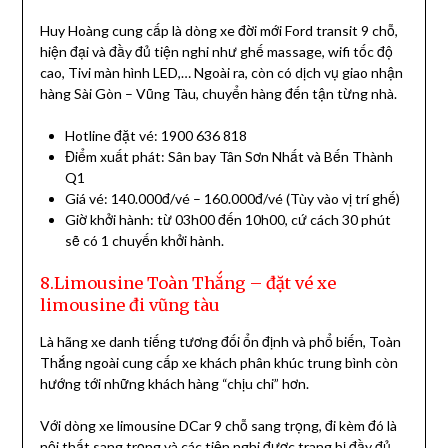
Huy Hoàng cung cấp là dòng xe đời mới Ford transit 9 chỗ,
hiện đại và đầy đủ tiện nghi như ghế massage, wifi tốc độ
cao, Tivi màn hình LED,… Ngoài ra, còn có dịch vụ giao nhận
hàng Sài Gòn – Vũng Tàu, chuyển hàng đến tận từng nhà.
Hotline đặt vé: 1900 636 818
Điểm xuất phát: Sân bay Tân Sơn Nhất và Bến Thành
Q1
Giá vé: 140.000đ/vé – 160.000đ/vé (Tùy vào vị trí ghế)
Giờ khởi hành: từ 03h00 đến 10h00, cứ cách 30 phút
sẽ có 1 chuyến khởi hành.
8.Limousine Toàn Thắng – đặt vé xe
limousine đi vũng tàu
Là hãng xe danh tiếng tương đối ổn định và phổ biến, Toàn
Thắng ngoài cung cấp xe khách phân khúc trung bình còn
hướng tới những khách hàng “chịu chi” hơn.
Với dòng xe limousine DCar 9 chỗ sang trọng, đi kèm đó là
nội thất sang trọng và các tiện nghi được trang bị đầy đủ,