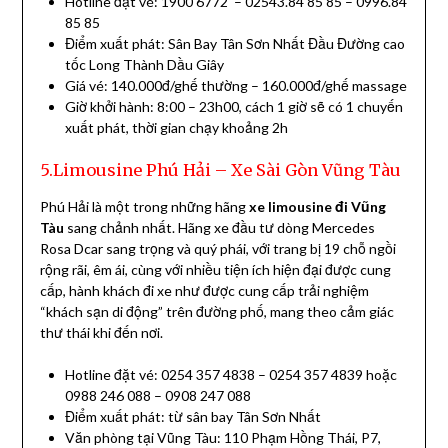
Hotline đặt vé: 1900 6772 – 02543.84 85 85 – 0996.84
85 85
Điểm xuất phát: Sân Bay Tân Sơn Nhất Đầu Đường cao
tốc Long Thành Dầu Giây
Giá vé: 140.000đ/ghế thường – 160.000đ/ghế massage
Giờ khởi hành: 8:00 – 23h00, cách 1 giờ sẽ có 1 chuyến
xuất phát, thời gian chạy khoảng 2h
5.Limousine Phú Hải – Xe Sài Gòn Vũng Tàu
Phú Hải là một trong những hãng
xe limousine đi Vũng
Tàu
sang chảnh nhất. Hãng xe đầu tư dòng Mercedes
Rosa Dcar sang trọng và quý phái, với trang bị 19 chỗ ngồi
rộng rãi, êm ái, cùng với nhiều tiện ích hiện đại được cung
cấp, hành khách đi xe như được cung cấp trải nghiệm
“khách sạn di động” trên đường phố, mang theo cảm giác
thư thái khi đến nơi.
Hotline đặt vé: 0254 357 4838 – 0254 357 4839 hoặc
0988 246 088 – 0908 247 088
Điểm xuất phát: từ sân bay Tân Sơn Nhất
Văn phòng tại Vũng Tàu: 110 Phạm Hồng Thái, P7,