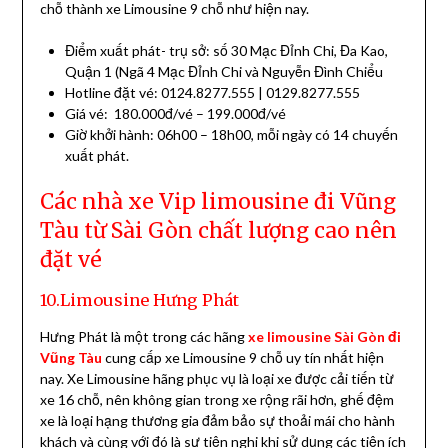
chỗ thành xe Limousine 9 chỗ như hiện nay.
Điểm xuất phát- trụ sở: số 30 Mạc Đỉnh Chi, Đa Kao,
Quận 1 (Ngã 4 Mạc Đỉnh Chi và Nguyễn Đình Chiểu
Hotline đặt vé: 0124.8277.555 | 0129.8277.555
Giá vé: 180.000đ/vé – 199.000đ/vé
Giờ khởi hành: 06h00 – 18h00, mỗi ngày có 14 chuyến
xuất phát.
Các nhà xe Vip limousine đi Vũng
Tàu từ Sài Gòn chất lượng cao nên
đặt vé
10.Limousine Hưng Phát
Hưng Phát là một trong các hãng
xe limousine Sài Gòn đi
Vũng Tàu
cung cấp xe Limousine 9 chỗ uy tín nhất hiện
nay. Xe Limousine hãng phục vụ là loại xe được cải tiến từ
xe 16 chỗ, nên không gian trong xe rộng rãi hơn, ghế đệm
xe là loại hạng thương gia đảm bảo sự thoải mái cho hành
khách và cùng với đó là sự tiện nghi khi sử dụng các tiện ích