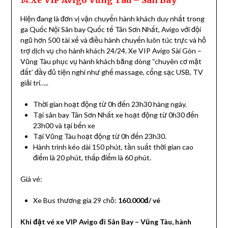
14.
Xe VIP Avigo Vũng Tàu – Sân Bay
Hiện đang là đơn vị vận chuyển hành khách duy nhất trong
ga Quốc Nội Sân bay Quốc tế Tân Sơn Nhất, Avigo với đội
ngũ hơn 500 tài xế và điều hành chuyến luôn túc trực và hỗ
trợ dịch vụ cho hành khách 24/24. Xe VIP Avigo Sài Gòn –
Vũng Tàu phục vụ hành khách bằng dòng “chuyên cơ mặt
đất’ đầy đủ tiện nghi như ghế massage, cổng sạc USB, TV
giải trí…..
Thời gian hoạt động từ 0h đến 23h30 hàng ngày.
Tại sân bay Tân Sơn Nhất xe hoạt động từ 0h30 đến
23h00 và tại bến xe
Tại Vũng Tàu hoạt động từ 0h đến 23h30.
Hành trình kéo dài 150 phút, tần suất thời gian cao
điểm là 20 phút, thấp điểm là 60 phút.
Giá vé:
Xe Bus thương gia 29 chỗ:
160.000đ/ vé
Khi đặt vé xe VIP Avigo đi Sân Bay – Vũng Tàu, hành