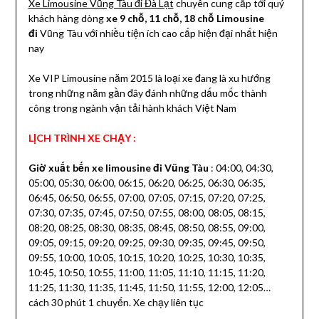
Xe Limousine Vũng Tàu đi Đà Lạt
chuyên cung cấp tới quý
khách hàng dòng
xe 9 chỗ, 11 chỗ, 18 chỗ Limousine
đi
Vũng Tàu với nhiều tiện ích cao cấp hiện đại nhất hiện
nay
Xe VIP Limousine năm 2015 là loại xe đang là xu hướng
trong những năm gần đây đánh những dấu mốc thành
công trong ngành vận tải hành khách Việt Nam
LỊCH TRÌNH XE CHẠY :
Giờ xuất bến xe limousine đi Vũng Tàu
: 04:00, 04:30,
05:00, 05:30, 06:00, 06:15, 06:20, 06:25, 06:30, 06:35,
06:45, 06:50, 06:55, 07:00, 07:05, 07:15, 07:20, 07:25,
07:30, 07:35, 07:45, 07:50, 07:55, 08:00, 08:05, 08:15,
08:20, 08:25, 08:30, 08:35, 08:45, 08:50, 08:55, 09:00,
09:05, 09:15, 09:20, 09:25, 09:30, 09:35, 09:45, 09:50,
09:55, 10:00, 10:05, 10:15, 10:20, 10:25, 10:30, 10:35,
10:45, 10:50, 10:55, 11:00, 11:05, 11:10, 11:15, 11:20,
11:25, 11:30, 11:35, 11:45, 11:50, 11:55, 12:00, 12:05…
cách 30 phút 1 chuyến. Xe chạy liên tục