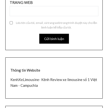
TRANG WEB
Lưu tên của tôi, email, và trang web trong trình duyệt này cho lần
bình luận kế tiếp của tôi.
Thông tin Website
KenhXeLimousine- Kênh Review xe limousine số 1 Việt
Nam - Campuchia