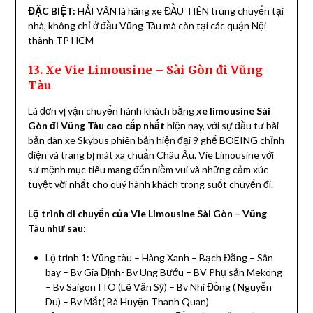
ĐẶC BIỆT:
HẢI VÂN là hãng xe ĐẦU TIÊN trung chuyển tại
nhà, không chỉ ở đầu Vũng Tàu mà còn tại các quận Nội
thành TP HCM
13. Xe Vie Limousine – Sài Gòn đi Vũng
Tàu
Là đơn vị vận chuyển hành khách bằng
xe limousine Sài
Gòn đi Vũng Tàu cao cấp nhất
hiện nay, với sự đầu tư bài
bản dàn xe Skybus phiên bản hiện đại 9 ghế BOEING chỉnh
điện và trang bị mát xa chuẩn Châu Âu. Vie Limousine với
sứ mệnh mục tiêu mang đến niềm vui và những cảm xúc
tuyệt vời nhất cho quý hành khách trong suốt chuyến đi.
Lộ trình di chuyển của Vie Limousine Sài Gòn – Vũng
Tàu như sau:
Lộ trình 1: Vũng tàu – Hàng Xanh – Bạch Đằng – Sân
bay – Bv Gia Định- Bv Ung Bướu – BV Phụ sản Mekong
– Bv Saigon ITO (Lê Văn Sỹ) – Bv Nhi Đồng ( Nguyễn
Du) – Bv Mắt( Bà Huyện Thanh Quan)