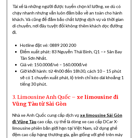
Tài xế là những người được tuyển chọn kĩ lưỡng, xe dù có
chạy nhanh nhưng vẫn luôn đảm bảo về an toàn cho hành
khách. Và cũng để đảm bảo chất lượng dịch vụ và thời gian
di chuyển, nơi đây tuyệt đối không thêm khách dọc đường
đi.
Hotline đặt vé: 0889 200 200
Điểm xuất phát: 83 Nguyễn Thái Bình, Q1 –> Sân Bay
Tân Sơn Nhất.
Giá vé: 150.000đ/vé – 160.000đ/vé
Giờ khởi hành: từ 4h00 đến 18h30, cách 10 – 15 phút
sẽ có 1 chuyến xuất phát, lộ trình chỉ kéo dài khoảng 1
tiếng 30 phút.
3. Limousine Anh Quốc –
xe limousine đi
Vũng Tàu từ Sài Gòn
Nhà xe Anh Quốc cung cấp dịch vụ
xe limousine Sài Gòn
đi Vũng Tàu
cao cấp, cụ thể là dòng xe cao cấp DCar X-
limousine phiên bản giới hạn tại Việt Nam, sử dụng ghế
đệm cao cấp hạng thương gia, gần giống với ghế trên máy