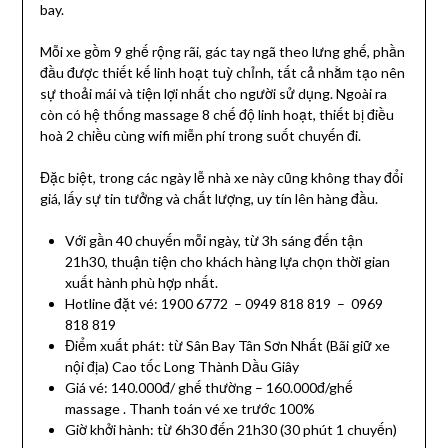
bay.
Mỗi xe gồm 9 ghế rộng rãi, gác tay ngã theo lưng ghế, phần
đầu được thiết kế linh hoạt tuỳ chỉnh, tất cả nhằm tạo nên
sự thoải mái và tiện lợi nhất cho người sử dụng. Ngoài ra
còn có hệ thống massage 8 chế độ linh hoạt, thiết bị điều
hoà 2 chiều cùng wifi miễn phí trong suốt chuyến đi.
Đặc biệt, trong các ngày lễ nhà xe này cũng không thay đổi
giá, lấy sự tin tưởng và chất lượng, uy tín lên hàng đầu.
Với gần 40 chuyến mỗi ngày, từ 3h sáng đến tận
21h30, thuận tiện cho khách hàng lựa chọn thời gian
xuất hành phù hợp nhất.
Hotline đặt vé: 1900 6772 – 0949 818 819 – 0969
818 819
Điểm xuất phát: từ Sân Bay Tân Sơn Nhất (Bãi giữ xe
nội địa) Cao tốc Long Thành Dầu Giây
Giá vé: 140.000đ/ ghế thường – 160.000đ/ghế
massage . Thanh toán vé xe trước 100%
Giờ khởi hành: từ 6h30 đến 21h30 (30 phút 1 chuyến)