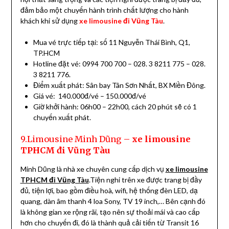
đảm bảo một chuyến hành trình chất lượng cho hành
khách khi sử dụng
xe limousine đi Vũng Tàu
.
Mua vé trực tiếp tại: số 11 Nguyễn Thái Bình, Q1,
TP.HCM
Hotline đặt vé: 0994 700 700 – 028. 3 8211 775 – 028.
3 8211 776.
Điểm xuất phát: Sân bay Tân Sơn Nhất, BX Miền Đông.
Giá vé: 140.000đ/vé – 150.000đ/vé
Giờ khởi hành: 06h00 – 22h00, cách 20 phút sẽ có 1
chuyến xuất phát.
9.Limousine Minh Dũng –
xe limousine
TPHCM đi Vũng Tàu
Minh Dũng là nhà xe chuyên cung cấp dịch vụ
xe limousine
TPHCM đi Vũng Tàu
.Tiện nghi trên xe được trang bị đầy
đủ, tiện lợi, bao gồm điều hoà, wifi, hệ thống đèn LED, dạ
quang, dàn âm thanh 4 loa Sony, TV 19 inch,… Bên cạnh đó
là không gian xe rộng rãi, tạo nên sự thoải mái và cao cấp
hơn cho chuyến đi, đó là thành quả cải tiến từ Transit 16