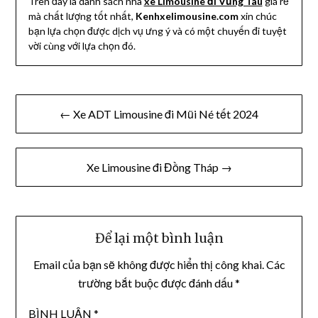
Trên đây là danh sách nhà
xe Limousine đi Vũng Tàu
giá rẻ
mà chất lượng tốt nhất,
Kenhxelimousine.com
xin chúc
bạn lựa chọn được dịch vụ ưng ý và có một chuyến đi tuyệt
vời cùng với lựa chọn đó.
Điều
← Xe ADT Limousine đi Mũi Né tết 2024
hướng
bài
Xe Limousine đi Đồng Tháp →
viết
Để lại một bình luận
Email của bạn sẽ không được hiển thị công khai.
Các
trường bắt buộc được đánh dấu
*
BÌNH LUẬN
*