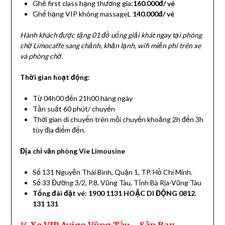
Ghế first class hạng thương gia:
160.000đ/ vé
Ghế hạng VIP không massageL
140.000đ/ vé
Hành khách được tặng 01 đồ uống giải khát ngay tại phòng
chờ Limocaffe sang chảnh, khăn lạnh, wifi miễn phí trên xe
và phòng chờ.
Thời gian hoạt động:
Từ 04h00 đến 21h00 hàng ngày
Tần suất 60 phút/ chuyến
Thời gian di chuyển trên mỗi chuyến khoảng 2h đến 3h
tùy địa điểm đến.
Địa chỉ văn phòng Vie Limousine
Số 131 Nguyễn Thái Bình, Quận 1, TP. Hồ Chí Minh.
Số 33 Đường 3/2, P.8, Vũng Tàu, Tỉnh Bà Rịa-Vũng Tàu
Tổng đài đặt vé: 1900 1131 HOẶC DI ĐỘNG 0812.
131 131