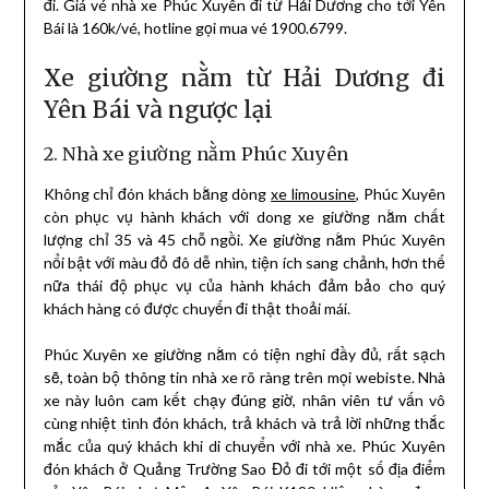
đi. Giá vé nhà xe Phúc Xuyên đi từ Hải Dương cho tới Yên
Bái là 160k/vé, hotline gọi mua vé 1900.6799.
Xe giường nằm từ Hải Dương đi
Yên Bái và ngược lại
2. Nhà xe giường nằm Phúc Xuyên
Không chỉ đón khách bằng dòng
xe limousine
, Phúc Xuyên
còn phục vụ hành khách với dong xe giường nằm chất
lượng chỉ 35 và 45 chỗ ngồi. Xe giường nằm Phúc Xuyên
nổi bật với màu đỏ đô dễ nhìn, tiện ích sang chảnh, hơn thế
nữa thái độ phục vụ của hành khách đảm bảo cho quý
khách hàng có được chuyến đi thật thoải mái.
Phúc Xuyên xe giường nằm có tiện nghi đầy đủ, rất sạch
sẽ, toàn bộ thông tin nhà xe rõ ràng trên mọi webiste. Nhà
xe này luôn cam kết chạy đúng giờ, nhân viên tư vấn vô
cùng nhiệt tình đón khách, trả khách và trả lời những thắc
mắc của quý khách khi di chuyển với nhà xe. Phúc Xuyên
đón khách ở Quảng Trường Sao Đỏ đi tới một số địa điểm