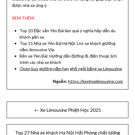
được nhà xe ưng ý.
XEM THÊM:
Top 20 Đặc sản Yên Bái làm quà ý nghĩa hấp dẫn du
khách gần xa
Top 15 Nhà xe Yên Bái Hà Nội: List xe khách giường
nằm, limousine Vip
Bến xe Yên Bái: Hướng dẫn đường đi, điện thoại, lịch
trình các nhà xe khách
Open bus giường nằm hay ghế ngồi bằng xe Limousine
Nguồn:
https://kenhxelimousine.com
Điều
← Xe Limousine Phiệt Học 2025
hướng
bài
Top 27 Nhà xe khách Hà Nội Hải Phòng chất lượng