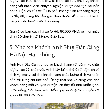
lượng cao màu xanh lá cây, đi trên cao tốc, phục vụ khách
hàng với nhân viên chuyên nghiệp, được đào tạo bài bản
nhất. Tiện ích của xe Ô Hô phải khẳng định rất sang trọng
và đầy đủ, mang tới cảm giác thân thuộc, dễ chịu cho khách
hàng khi di chuyển với nhà xe này.
Giá vé cơ bản của nhà xe Ô Hô: 80.000 VNĐ/vé, mỗi ngày
chạy 20 chuyến từ Bến xe Giáp Bát.
5. Nhà xe khách Anh Huy Đất Cảng
Hà Nội Hải Phòng
Anh Huy Đất Cảng phục vụ khách hàng với dòng xe chất
lượng cao 29 chỗ ngồi. Anh HUy luôn chú ý tới tiện ích và
dịch vụ, mang tới cho khách hàng chất lượng dịch vụ hoàn
hảo tới từng chi tiết nhỏ. Đồng thời nhà xe cung cấp cho
khách hàng mỗi chuyến đi tiện ích đầy đủ như khăn lạnh,
nước uống, điều hòa, wifi… Mỗi ngày xe đi lại 16 chuyến với
giá vé 80.000 VNĐ/vé.