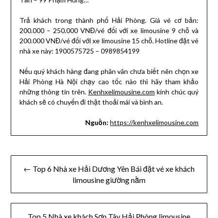
Trả khách trong thành phố Hải Phòng. Giá vé cơ bản:
200.000 – 250.000 VNĐ/vé đối với xe limousine 9 chỗ và
200.000 VNĐ/vé đối với xe limousine 15 chỗ. Hotline đặt vé
nhà xe này: 1900575725 – 0989854199
Nếu quý khách hàng đang phân vân chưa biết nên chọn xe
Hải Phòng Hà Nội chạy cao tốc nào thì hãy tham khảo
những thông tin trên.
Kenhxelimousine.com
kính chúc quý
khách sẽ có chuyến đi thật thoải mái và bình an.
Nguồn:
https://kenhxelimousine.com
Điều
← Top 6 Nhà xe Hải Dương Yên Bái đặt vé xe khách
hướng
limousine giường nằm
bài
viết
Top 5 Nhà xe khách Sơn Tây Hải Phòng limousine