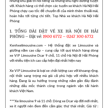
những khu giải trí nổi tiếng và những khu nghỉ dưỡng tuyệt
vời. Khách hàng có thể chọn các tuyến xe khách Hà Nội Hải
Phòng chạy cao tốc để chuyến đi của mình thêm thoải mái,
hoàn hảo tới từng chi tiết. Top Nhà xe khách Hà Nội Hải
Phòng
1. TỔNG ĐÀI ĐẶT VÉ XE HÀ NỘI ĐI HẢI
PHÒNG – Đặt vé:
1900 6772 – 0247 300 6772
Kenhxelimousine.com – Hệ thống đặt xe Limousine và
giường nằm cao cấp – cung cấp tới quý khách hàng dòng
xe VIP Limousine Dcar 9 chỗ, 11 chỗ Hà Nội đi Hải Phòng
với nhiều tiện ích cao cấp hiện đại nhất hiện nay
Xe VIP Limousine là loại xe chất lượng cao với khoang rộng,
nội thất sang trọng mà giá cả phù hợp với nhiều khách
hàng. Đang là xu hướng trong những năm gần đây đánh
những dấu mốc thành công trong ngành vận tải hành
khách Việt Nam.
***Xe limousine 9 và 11 chỗ: Dòng xe Dcar vip đời mới nhất,
xe ít người nên đem đến cảm giác thư thái nhất. Giá từ :