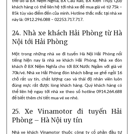
thể đó là BX Niệm Nghĩa, BX Cầu Rào, BX Kiến Thụy. Quý
khách hàng có thể liên hệ tới nhà xe để mua giá vé từ 75k –
85k tùy vào điểm đến của mình. Hotline thắc mắc tại nhà xe
này là: 0912.296.088 – 02253.717.717.
24. Nhà xe khách Hải Phòng từ Hà
Nội tới Hải Phòng
Một trong những nhà xe đi tuyến Hà Nội Hải Phòng nổi
tiếng hiện nay là nhà xe khách Hải Phòng. Nhà xe đón
khách ở BX Niệm Nghĩa cho tới BX Nước Ngầm với giá vé
70k/vé. Nhà xe Hải Phòng đón khách bằng xe ghế ngồi 16
chỗ rất uy tín, chất lượng cao và thái độ nhân viên luôn
đúng mực rất được lòng khách hàng. Quý khách hàng có
thể liên hệ ngay tới nhà xe theo số hotline 0914.264.688
để biết thêm chi tiết mua vé xe nhé.
25. Xe Vinamotor đi tuyến Hải
Phòng – Hà Nội uy tín
Nhà xe khách Vinamotor thuộc công ty cổ phần đầu tư