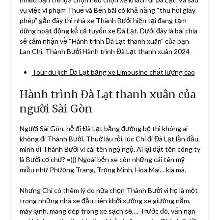
vụ việc vi phạm Thuế và Bến bãi có khả năng “thu hồi giấy
phép” gần đây thì nhà xe Thành Bưởi hiện tại đang tạm
dừng hoạt động kể cả tuyến xe Đà Lạt. Dưới đây là bài chia
sẻ cảm nhận về “Hành trình Đà Lạt thanh xuân” của bạn
Lan Chi. Thành Bưởi Hành trình Đà Lạt thanh xuân 2024
Tour du lịch Đà Lạt bằng xe Limousine chất lượng cao
Hành trình Đà Lạt thanh xuân của
người Sài Gòn
Người Sài Gòn, hễ đi Đà Lạt bằng đường bộ thì không ai
không đi Thành Bưởi. Thuở lâu rồi, lúc Chi đi Đà Lạt lần đầu,
mình đi Thành Bưởi vì cái tên ngộ ngộ. Ai lại đặt tên công ty
là Bưởi cơ chứ? =))) Ngoài bến xe còn những cái tên mỹ
miều như Phương Trang, Trọng Minh, Hoa Mai… kia mà.
Nhưng Chi có thêm lý do nữa chọn Thành Bưởi vì họ là một
trong những nhà xe đầu tiên khởi xướng xe giường nằm,
máy lạnh, mang dép trong xe sạch sẽ,… Trước đó, vấn nạn