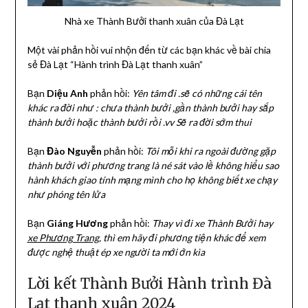
Nhà xe Thành Bưởi thanh xuân của Đà Lạt
Một vài phản hồi vui nhộn đến từ các bạn khác về bài chia
sẻ Đà Lạt “Hành trình Đà Lạt thanh xuân”
Bạn
Diệu Anh
phản hồi:
Yên tâm đi .sẽ có những cái tên
khác ra đời như : chưa thành bưởi ,gần thành bưởi hay sắp
thành bưởi hoặc thành bưởi rồi .vv Sẽ ra đời sớm thui
Bạn
Đào Nguyễn
phản hồi:
Tôi mỗi khi ra ngoài đường gặp
thành bưởi với phương trang là né sát vào lề không hiểu sao
hành khách giao tính mạng mình cho họ không biết xe chạy
như phóng tên lửa
Bạn
Giáng Hương
phản hồi:
Thay vì đi xe Thành Bưởi hay
xe Phương Trang
, thì em hãy đi phương tiện khác để xem
được nghệ thuật ép xe người ta mới ớn kìa
Lời kết Thành Bưởi Hành trình Đà
Lạt thanh xuân 2024