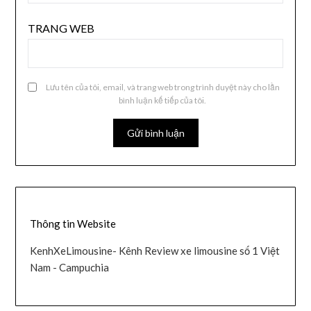
TRANG WEB
Lưu tên của tôi, email, và trang web trong trình duyệt này cho lần
bình luận kế tiếp của tôi.
Thông tin Website
KenhXeLimousine- Kênh Review xe limousine số 1 Việt
Nam - Campuchia