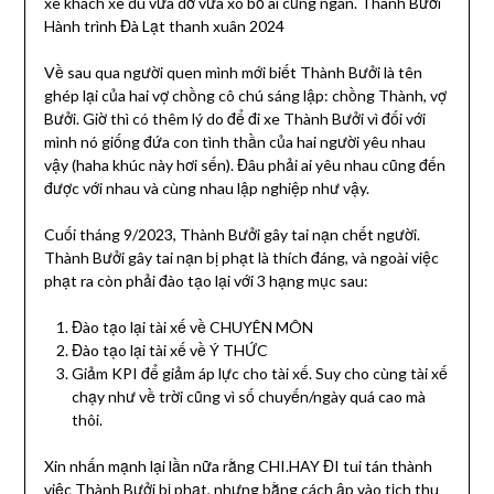
xe khách xe dù vừa dơ vừa xô bồ ai cũng ngán. Thành Bưởi
Hành trình Đà Lạt thanh xuân 2024
Về sau qua người quen mình mới biết Thành Bưởi là tên
ghép lại của hai vợ chồng cô chú sáng lập: chồng Thành, vợ
Bưởi. Giờ thì có thêm lý do để đi xe Thành Bưởi vì đối với
mình nó giống đứa con tình thần của hai người yêu nhau
vậy (haha khúc này hơi sến). Đâu phải ai yêu nhau cũng đến
được với nhau và cùng nhau lập nghiệp như vậy.
Cuối tháng 9/2023, Thành Bưởi gây tai nạn chết người.
Thành Bưởi gây tai nạn bị phạt là thích đáng, và ngoài việc
phạt ra còn phải đào tạo lại với 3 hạng mục sau:
Đào tạo lại tài xế về CHUYÊN MÔN
Đào tạo lại tài xế về Ý THỨC
Giảm KPI để giảm áp lực cho tài xế. Suy cho cùng tài xế
chạy như về trời cũng vì số chuyến/ngày quá cao mà
thôi.
Xin nhấn mạnh lại lần nữa rằng CHI.HAY ĐI tui tán thành
việc Thành Bưởi bị phạt, nhưng bằng cách ập vào tịch thu