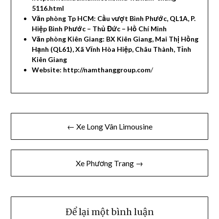
5116.html
Văn phòng Tp HCM: Cầu vượt Bình Phước, QL1A, P.
Hiệp Bình Phước – Thủ Đức – Hồ Chí Minh
Văn phòng Kiên Giang: BX Kiên Giang, Mai Thị Hồng
Hạnh (QL61), Xã Vĩnh Hòa Hiệp, Châu Thành, Tỉnh
Kiên Giang
Website: http://namthanggroup.com
/
Điều
← Xe Long Vân Limousine
hướng
bài
Xe Phương Trang →
viết
Để lại một bình luận