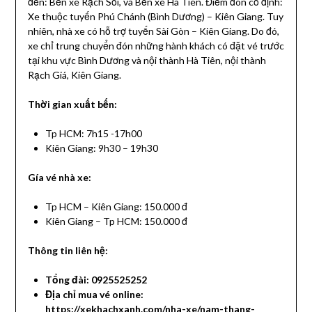
đến: Bến xe Rạch Sỏi, và Bến xe Hà Tiên. Điểm đón cố định:
Xe thuộc tuyến Phú Chánh (Bình Dương) – Kiên Giang. Tuy
nhiên, nhà xe có hỗ trợ tuyến Sài Gòn – Kiên Giang. Do đó,
xe chỉ trung chuyển đón những hành khách có đặt vé trước
tại khu vực Bình Dương và nội thành Hà Tiên, nội thành
Rạch Giá, Kiên Giang.
Thời gian xuất bến:
Tp HCM: 7h15 -17h00
Kiên Giang: 9h30 – 19h30
Gía vé nhà xe:
Tp HCM – Kiên Giang: 150.000 đ
Kiên Giang – Tp HCM: 150.000 đ
Thông tin liên hệ:
Tổng đài: 0925525252
Địa chỉ mua vé online:
https://xekhachxanh.com/nha-xe/nam-thang-