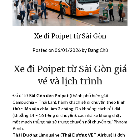
Xe đi Poipet từ Sài Gòn
Posted on
06/01/2026
by
Bang Chủ
Xe đi Poipet từ Sài Gòn giá
vé và lịch trình
Để đi từ
Sài Gòn đến Poipet
(thành phố biên giới
Campuchia – Thái Lan), hành khách sẽ di chuyển theo
hình
thức liên vận chia làm 2 chặng
. Do khoảng cách rất dài
(khoảng 14 – 16 tiếng di chuyển), các nhà xe không chạy
một mạch thẳng mà sẽ trung chuyển nối chuyến tại Phnom
Penh.
Thái Dương Limousine (Thái Dương VET Airbus)
là đơn