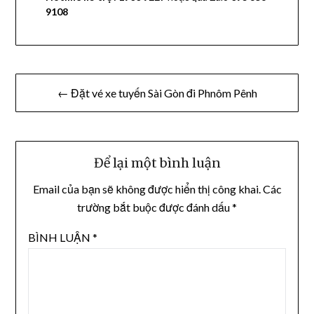
9108
Điều
← Đặt vé xe tuyến Sài Gòn đi Phnôm Pênh
hướng
bài
viết
Để lại một bình luận
Email của bạn sẽ không được hiển thị công khai.
Các
trường bắt buộc được đánh dấu
*
BÌNH LUẬN
*