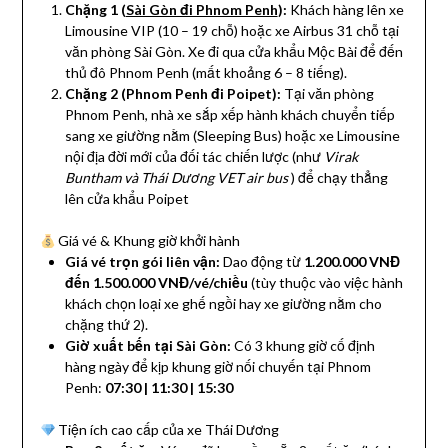
Chặng 1 (
Sài Gòn đi Phnom Penh
):
Khách hàng lên xe
Limousine VIP (10 – 19 chỗ) hoặc xe Airbus 31 chỗ tại
văn phòng Sài Gòn. Xe đi qua cửa khẩu Mộc Bài để đến
thủ đô Phnom Penh (mất khoảng 6 – 8 tiếng).
Chặng 2 (Phnom Penh đi Poipet):
Tại văn phòng
Phnom Penh, nhà xe sắp xếp hành khách chuyển tiếp
sang xe giường nằm (Sleeping Bus) hoặc xe Limousine
nội địa đời mới của đối tác chiến lược (như
Virak
Buntham và Thái Dương VET air bus
) để chạy thẳng
lên cửa khẩu Poipet
Giá vé & Khung giờ khởi hành
Giá vé trọn gói liên vận:
Dao động từ
1.200.000 VNĐ
đến 1.500.000 VNĐ/vé/chiều
(tùy thuộc vào việc hành
khách chọn loại xe ghế ngồi hay xe giường nằm cho
chặng thứ 2).
Giờ xuất bến tại Sài Gòn:
Có 3 khung giờ cố định
hàng ngày để kịp khung giờ nối chuyến tại Phnom
Penh:
07:30 | 11:30 | 15:30
Tiện ích cao cấp của xe Thái Dương