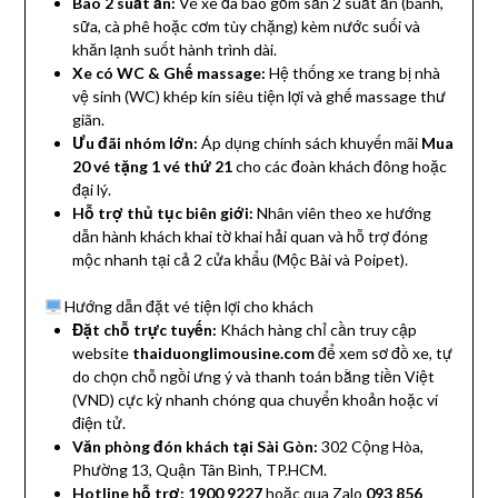
Bao 2 suất ăn:
Vé xe đã bao gồm sẵn 2 suất ăn (bánh,
sữa, cà phê hoặc cơm tùy chặng) kèm nước suối và
khăn lạnh suốt hành trình dài.
Xe có WC & Ghế massage:
Hệ thống xe trang bị nhà
vệ sinh (WC) khép kín siêu tiện lợi và ghế massage thư
giãn.
Ưu đãi nhóm lớn:
Áp dụng chính sách khuyến mãi
Mua
20 vé tặng 1 vé thứ 21
cho các đoàn khách đông hoặc
đại lý.
Hỗ trợ thủ tục biên giới:
Nhân viên theo xe hướng
dẫn hành khách khai tờ khai hải quan và hỗ trợ đóng
mộc nhanh tại cả 2 cửa khẩu (Mộc Bài và Poipet).
Hướng dẫn đặt vé tiện lợi cho khách
Đặt chỗ trực tuyến:
Khách hàng chỉ cần truy cập
website
thaiduonglimousine.com
để xem sơ đồ xe, tự
do chọn chỗ ngồi ưng ý và thanh toán bằng tiền Việt
(VND) cực kỳ nhanh chóng qua chuyển khoản hoặc ví
điện tử.
Văn phòng đón khách tại Sài Gòn:
302 Cộng Hòa,
Phường 13, Quận Tân Bình, TP.HCM
.
Hotline hỗ trợ:
1900 9227
hoặc qua Zalo
093 856