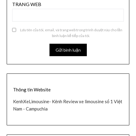
TRANG WEB
Lưu tên của tôi, email, và trang web trong trình duyệt này cho lần
bình luận kế tiếp của tôi.
Thông tin Website
KenhXeLimousine- Kênh Review xe limousine số 1 Việt
Nam - Campuchia