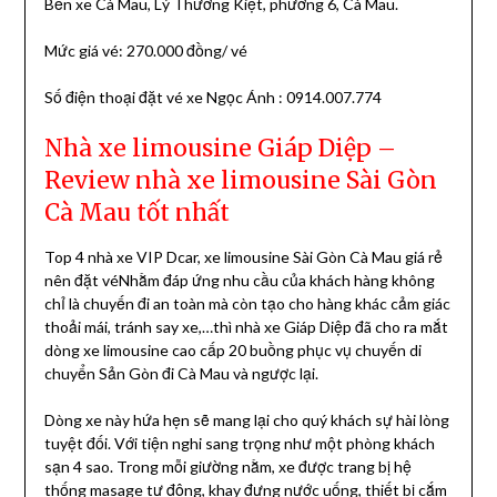
Bến xe Cà Mau, Lý Thường Kiệt, phường 6, Cà Mau.
Mức giá vé: 270.000 đồng/ vé
Số điện thoại đặt vé xe Ngọc Ánh : 0914.007.774
Nhà xe limousine Giáp Diệp –
Review nhà xe limousine Sài Gòn
Cà Mau tốt nhất
Top 4 nhà xe VIP Dcar, xe limousine Sài Gòn Cà Mau giá rẻ
nên đặt véNhằm đáp ứng nhu cầu của khách hàng không
chỉ là chuyến đi an toàn mà còn tạo cho hàng khác cảm giác
thoải mái, tránh say xe,…thì nhà xe Giáp Diệp đã cho ra mắt
dòng xe limousine cao cấp 20 buồng phục vụ chuyến di
chuyển Sản Gòn đi Cà Mau và ngược lại.
Dòng xe này hứa hẹn sẽ mang lại cho quý khách sự hài lòng
tuyệt đối. Với tiện nghi sang trọng như một phòng khách
sạn 4 sao. Trong mỗi giường nằm, xe được trang bị hệ
thống masage tự động, khay đựng nước uống, thiết bị cắm