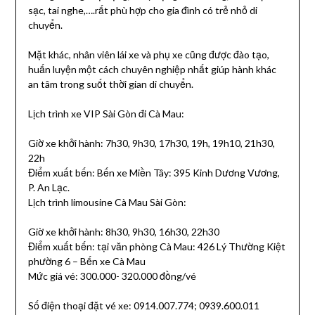
sạc, tai nghe,….rất phù hợp cho gia đình có trẻ nhỏ di
chuyển.
Mặt khác, nhân viên lái xe và phụ xe cũng được đào tạo,
huấn luyện một cách chuyên nghiệp nhất giúp hành khác
an tâm trong suốt thời gian di chuyển.
Lịch trình xe VIP Sài Gòn đi Cà Mau:
Giờ xe khởi hành: 7h30, 9h30, 17h30, 19h, 19h10, 21h30,
22h
Điểm xuất bến: Bến xe Miền Tây: 395 Kinh Dương Vương,
P. An Lạc.
Lịch trình limousine Cà Mau Sài Gòn:
Giờ xe khởi hành: 8h30, 9h30, 16h30, 22h30
Điểm xuất bến: tại văn phòng Cà Mau: 426 Lý Thường Kiệt
phường 6 – Bến xe Cà Mau
Mức giá vé: 300.000- 320.000 đồng/vé
Số điện thoại đặt vé xe: 0914.007.774; 0939.600.011