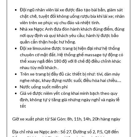
Đội ngũ nhân viên lái xe được đào tạo bài bản, giám sát
chặt chẽ, tuyệt đối không uống rượu bia khi lái xe; nhân
viên trên xe phục vụ chu đáo và nhiệt tình.
Nhà xe Ngọc Anh đưa đón hành khách đúng điểm, đúng
nơi quy định và quý khách yêu cầu; hành lý được bảo
quản cẩn thận hoặc hư hỏng.
Đội xe limousine được trang bị hiện đại như hệ thống
chuyên cơ mặt đất. Hệ thống ghế massage tự động có
thể xoay ngả đến 180 độ với 8 chế độ điều chỉnh khác
nhau tùy mỗi khách .
Trên xe trang bị đầy đủ các thiết bị như: tivi, dàn máy
nghe nhạc, khay đựng nước suối, điều hòa hai chiều….
Nước uống suốt miễn phí
Giá vé được niêm yết công khai minh bạch theo quy
định, không tự ý tăng giá nhưng ngày nghỉ và ngày lễ
tết
Giờ xe xuất phát từ Sài Gòn: 8h, 11h, 14h, 20h hàng ngày
Địa chỉ nhà xe Ngọc ánh : Số 27, Đường số 2, P.5, Q8 đến