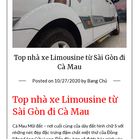
Top nhà xe Limousine từ Sài Gòn đi
Cà Mau
Posted on
10/27/2020
by
Bang Chủ
Top nhà xe Limousine từ
Sài Gòn đi Cà Mau
Cà Mau Mũi đất – nơi cuối cùng của dãy đất hình chữ S với
những nét đẹp đặc trưng đậm chất miệt thứ của Đồng
Bằng Sông Cửu Long. Đến đây, bạn sẽ được hòa mình vào